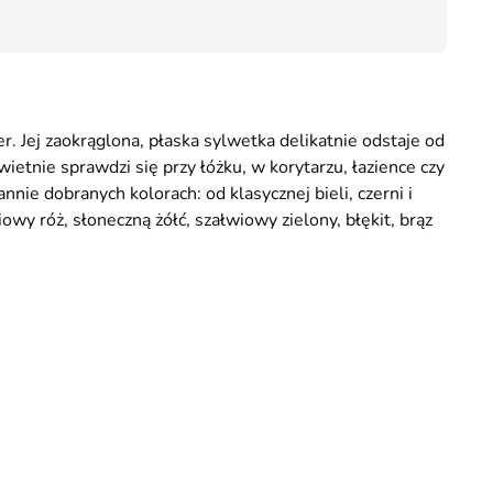
59,00
 Jej zaokrąglona, płaska sylwetka delikatnie odstaje od
tnie sprawdzi się przy łóżku, w korytarzu, łazience czy
nie dobranych kolorach: od klasycznej bieli, czerni i
wy róż, słoneczną żółć, szałwiowy zielony, błękit, brąz