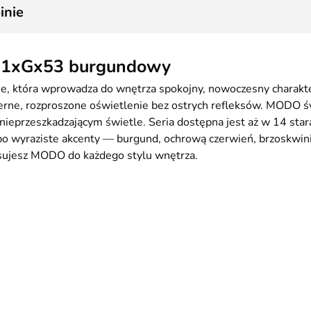
1
inie
do 1xGx53 burgundowy
e, która wprowadza do wnętrza spokojny, nowoczesny charakter.
rne, rozproszone oświetlenie bez ostrych refleksów. MODO świe
ieprzeszkadzającym świetle. Seria dostępna jest aż w 14 staran
po wyraziste akcenty — burgund, ochrową czerwień, brzoskwinio
pasujesz MODO do każdego stylu wnętrza.