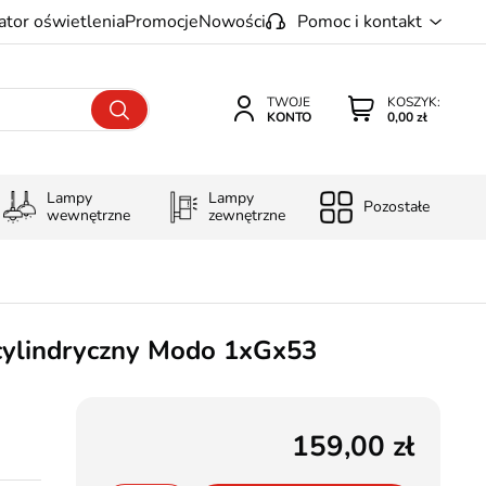
ator oświetlenia
Promocje
Nowości
Pomoc i kontakt
TWOJE
KOSZYK:
KONTO
0,00 zł
Lampy
Lampy
Pozostałe
wewnętrzne
zewnętrzne
 cylindryczny Modo 1xGx53
159,00