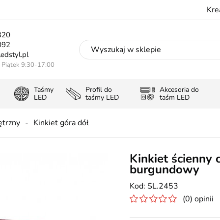
Kre
320
092
edstyl.pl
- Piątek 9:30-17:00
Taśmy
Profil do
Akcesoria do
LED
taśmy LED
taśm LED
ętrzny
Kinkiet góra dół
Kinkiet ścienny
burgundowy
SL.2453
(0) opinii