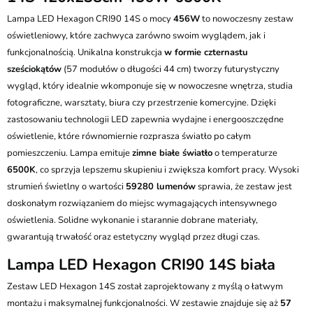
Pobranie:
Lampa LED Hexagon CRI90 14S o mocy
Poczta Polska Kurier 48H - 16 zł
456W
to nowoczesny zestaw
kontakt@ledstyl.pl
Kurier GLS - 20 zł
oświetleniowy, które zachwyca zarówno swoim wyglądem, jak i
Przesyłka Gabarytowa - 35 zł
funkcjonalnością. Unikalna konstrukcja
w formie czternastu
sześciokątów
(57 modułów o długości 44 cm) tworzy futurystyczny
wygląd, który idealnie wkomponuje się w nowoczesne wnętrza, studia
fotograficzne, warsztaty, biura czy przestrzenie komercyjne. Dzięki
zastosowaniu technologii LED zapewnia wydajne i energooszczędne
oświetlenie, które równomiernie rozprasza światło po całym
pomieszczeniu. Lampa emituje
zimne białe światło
o temperaturze
6500K
, co sprzyja lepszemu skupieniu i zwiększa komfort pracy. Wysoki
strumień świetlny o wartości
59280 lumenów
sprawia, że zestaw jest
doskonałym rozwiązaniem do miejsc wymagających intensywnego
oświetlenia. Solidne wykonanie i starannie dobrane materiały,
gwarantują trwałość oraz estetyczny wygląd przez długi czas.
Lampa LED Hexagon CRI90 14S biała
Zestaw LED Hexagon 14S został zaprojektowany z myślą o łatwym
montażu i maksymalnej funkcjonalności. W zestawie znajduje się aż
57