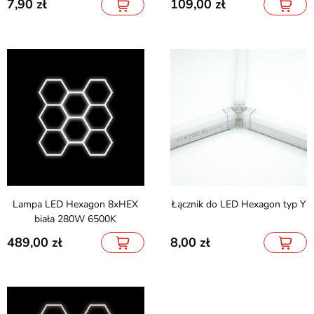
7,90
109,00
Lampa LED Hexagon 8xHEX
Łącznik do LED Hexagon typ Y
biała 280W 6500K
489,00
8,00