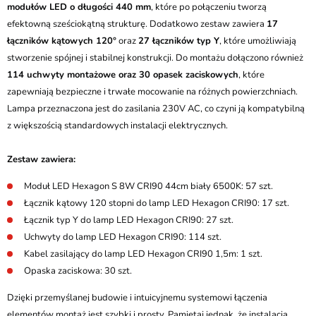
modułów LED o długości 440 mm
, które po połączeniu tworzą
efektowną sześciokątną strukturę. Dodatkowo zestaw zawiera
17
łączników kątowych 120°
oraz
27 łączników typ Y
, które umożliwiają
stworzenie spójnej i stabilnej konstrukcji. Do montażu dołączono również
114 uchwyty montażowe oraz 30 opasek zaciskowych
, które
zapewniają bezpieczne i trwałe mocowanie na różnych powierzchniach.
Lampa przeznaczona jest do zasilania 230V AC, co czyni ją kompatybilną
z większością standardowych instalacji elektrycznych.
Zestaw zawiera:
Moduł LED Hexagon S 8W CRI90 44cm biały 6500K: 57 szt.
Łącznik kątowy 120 stopni do lamp LED Hexagon CRI90: 17 szt.
Łącznik typ Y do lamp LED Hexagon CRI90: 27 szt.
Uchwyty do lamp LED Hexagon CRI90: 114 szt.
Kabel zasilający do lamp LED Hexagon CRI90 1,5m: 1 szt.
Opaska zaciskowa: 30 szt.
Dzięki przemyślanej budowie i intuicyjnemu systemowi łączenia
elementów montaż jest szybki i prosty. Pamiętaj jednak, że instalacja