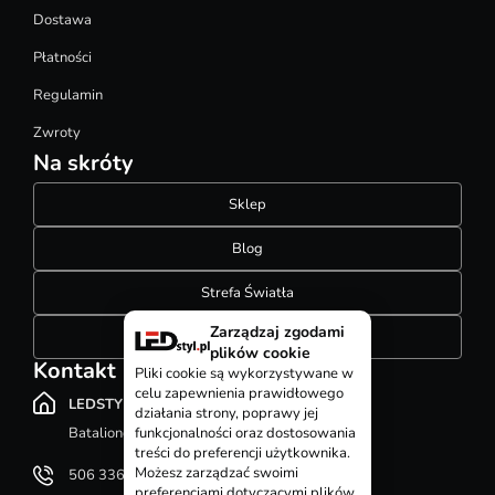
Dostawa
Płatności
Regulamin
Zwroty
Na skróty
Sklep
Blog
Strefa Światła
Zarządzaj zgodami
Konfigurator szynoprzewodów
plików cookie
Kontakt
Pliki cookie są wykorzystywane w
celu zapewnienia prawidłowego
LEDSTYL.pl
działania strony, poprawy jej
Batalionów Chłopskich 12, 94-058 Łódź
funkcjonalności oraz dostosowania
treści do preferencji użytkownika.
Możesz zarządzać swoimi
506 336 320
preferencjami dotyczącymi plików