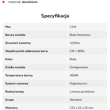
materiał:
aluminium
Specyfikacja
Moc
12W
Barwa światła
Biała Neutralna
Strumień świetlny
1020lm
Współczynnik oddawania barw
CRI > 80Ra
Kolor
Biały
Źródło światła
Zintegrowane
Temperatura barwy
4000K
System szynowy
Magnetyczny
Rodzaj lampy
Liniowa punktowa
Grupa
Standard
Wymiary
223 x 22 x 25 mm