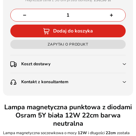
Najniższa cena z 30 dni przed obniżką:
136,50 zł
Dodaj do koszyka
ZAPYTAJ O PRODUKT
Koszt dostawy
Przedpłata:
Kontakt z konsultantem
Poczta Polska Kurier 48H - 11 zł
Kurier GLS - 15 zł
Przesyłka Gabarytowa - 30 zł
LEDSTYL.pl
Darmowa dostawa już od 500 zł
Batalionów Chłopskich 12, 94-058 Łódź
Lampa magnetyczna punktowa z diodami
(od 1000 zł dla gabarytów, nie dotyczy produktów 3m)
Osram 5Y biała 12W 22cm barwa
506 336 320
Pobranie:
neutralna
Poczta Polska Kurier 48H - 16 zł
kontakt@ledstyl.pl
Kurier GLS - 20 zł
Lampa magnetyczna soczewkowa o mocy
12W
i długości
22cm
została