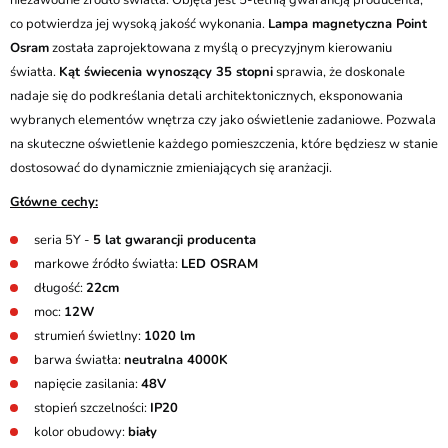
niezawodne źródło światła. Objęta jest 5-letnią gwarancją producenta,
co potwierdza jej wysoką jakość wykonania.
Lampa magnetyczna Point
Osram
została zaprojektowana z myślą o precyzyjnym kierowaniu
światła.
Kąt świecenia wynoszący 35 stopni
sprawia, że doskonale
nadaje się do podkreślania detali architektonicznych, eksponowania
wybranych elementów wnętrza czy jako oświetlenie zadaniowe. Pozwala
na skuteczne oświetlenie każdego pomieszczenia, które będziesz w stanie
dostosować do dynamicznie zmieniających się aranżacji.
Główne cechy:
seria 5Y -
5 lat gwarancji producenta
markowe źródło światła:
LED OSRAM
długość:
22cm
moc:
12W
strumień świetlny:
1020 lm
barwa światła:
neutralna 4000K
napięcie zasilania:
48V
stopień szczelności:
IP20
kolor obudowy:
biały