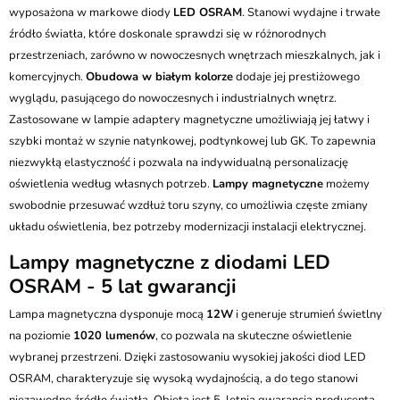
Przesyłka Gabarytowa - 35 zł
wyposażona w markowe diody
LED OSRAM
. Stanowi wydajne i trwałe
źródło światła, które doskonale sprawdzi się w różnorodnych
przestrzeniach, zarówno w nowoczesnych wnętrzach mieszkalnych, jak i
komercyjnych.
Obudowa w białym kolorze
dodaje jej prestiżowego
wyglądu, pasującego do nowoczesnych i industrialnych wnętrz.
Zastosowane w lampie adaptery magnetyczne umożliwiają jej łatwy i
szybki montaż w szynie natynkowej, podtynkowej lub GK. To zapewnia
niezwykłą elastyczność i pozwala na indywidualną personalizację
oświetlenia według własnych potrzeb.
Lampy magnetyczne
możemy
swobodnie przesuwać wzdłuż toru szyny, co umożliwia częste zmiany
układu oświetlenia, bez potrzeby modernizacji instalacji elektrycznej.
Lampy magnetyczne z diodami LED
OSRAM - 5 lat gwarancji
Lampa magnetyczna dysponuje mocą
12W
i generuje strumień świetlny
na poziomie
1020 lumenów
, co pozwala na skuteczne oświetlenie
wybranej przestrzeni. Dzięki zastosowaniu wysokiej jakości diod LED
OSRAM, charakteryzuje się wysoką wydajnością, a do tego stanowi