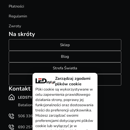
Płatności
Regulamin
Zwroty
Na skróty
Sklep
Blog
Strefa Światła
Zarządzaj zgodami
Konfigurator szynoprzewodów
plików cookie
Kontakt
Pliki cookie są wykorzystywane w
celu zapewnienia prawidłowego
LEDSTYL.pl
działania strony, poprawy jej
Batalionów Chłopskich 12, 94-058 Łódź
funkcjonalności oraz dostosowania
treści do preferencji użytkownika.
Możesz zarządzać swoimi
506 336 320
preferencjami dotyczącymi plików
cookie lub wyłączyć je w
690 257 092