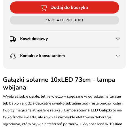
Dodaj do koszyka
ZAPYTAJ O PRODUKT
Koszt dostawy
Przedpłata:
Kontakt z konsultantem
Poczta Polska Kurier 48H - 11 zł
Kurier GLS - 15 zł
Przesyłka Gabarytowa - 30 zł
LEDSTYL.pl
Darmowa dostawa już od 500 zł
Batalionów Chłopskich 12, 94-058 Łódź
Gałązki solarne 10xLED 73cm - lampa
(od 1000 zł dla gabarytów, nie dotyczy produktów 3m)
wbijana
506 336 320
Pobranie:
Wyobraź sobie ciepłe, letnie wieczory spędzane w ogrodzie, na tarasie
Poczta Polska Kurier 48H - 16 zł
kontakt@ledstyl.pl
Kurier GLS - 20 zł
lub balkonie, gdzie delikatne światło subtelnie podkreśla piękno roślin i
Przesyłka Gabarytowa - 35 zł
tworzy magiczną atmosferę relaksu.
Lampa solarna LED Gałązki
to nie
tylko źródło światła, ale również niezwykle efektowna dekoracja
ogrodowa, która ożywia przestrzeń po zmroku. Wyposażona w
10 diod