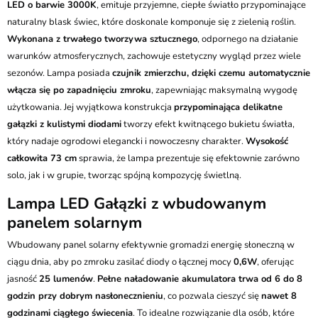
LED o barwie 3000K
, emituje przyjemne, ciepłe światło przypominające
naturalny blask świec, które doskonale komponuje się z zielenią roślin.
Wykonana z trwałego tworzywa sztucznego
, odpornego na działanie
warunków atmosferycznych, zachowuje estetyczny wygląd przez wiele
sezonów. Lampa posiada
czujnik zmierzchu, dzięki czemu automatycznie
włącza się po zapadnięciu zmroku
, zapewniając maksymalną wygodę
użytkowania. Jej wyjątkowa konstrukcja
przypominająca delikatne
gałązki z kulistymi diodami
tworzy efekt kwitnącego bukietu światła,
który nadaje ogrodowi elegancki i nowoczesny charakter.
Wysokość
całkowita 73 cm
sprawia, że lampa prezentuje się efektownie zarówno
solo, jak i w grupie, tworząc spójną kompozycję świetlną.
Lampa LED Gałązki z wbudowanym
panelem solarnym
Wbudowany panel solarny efektywnie gromadzi energię słoneczną w
ciągu dnia, aby po zmroku zasilać diody o łącznej mocy
0,6W
, oferując
jasność
25 lumenów
.
Pełne naładowanie akumulatora trwa od 6 do 8
godzin przy dobrym nasłonecznieniu
, co pozwala cieszyć się
nawet 8
godzinami ciągłego świecenia
. To idealne rozwiązanie dla osób, które