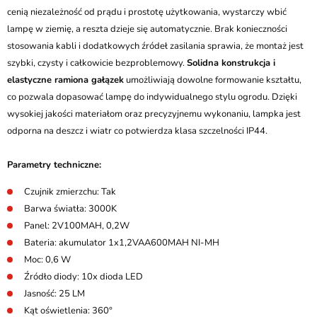
cenią niezależność od prądu i prostotę użytkowania, wystarczy wbić
lampę w ziemię, a reszta dzieje się automatycznie. Brak konieczności
stosowania kabli i dodatkowych źródeł zasilania sprawia, że montaż jest
szybki, czysty i całkowicie bezproblemowy.
Solidna konstrukcja i
elastyczne ramiona gałązek
umożliwiają dowolne formowanie kształtu,
co pozwala dopasować lampę do indywidualnego stylu ogrodu. Dzięki
wysokiej jakości materiałom oraz precyzyjnemu wykonaniu, lampka jest
odporna na deszcz i wiatr co potwierdza klasa szczelności IP44.
Parametry techniczne:
Czujnik zmierzchu: Tak
Barwa światła: 3000K
Panel: 2V100MAH, 0,2W
Bateria: akumulator 1x1,2VAA600MAH NI-MH
Moc: 0,6 W
Źródło diody: 10x dioda LED
Jasność: 25 LM
Kąt oświetlenia: 360°