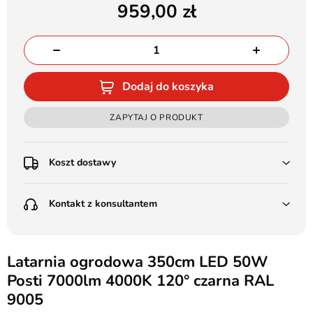
959,00
Dodaj do koszyka
ZAPYTAJ O PRODUKT
Koszt dostawy
Przedpłata:
Kontakt z konsultantem
Poczta Polska Kurier 48H - 11 zł
Kurier GLS - 15 zł
Przesyłka Gabarytowa - 30 zł
LEDSTYL.pl
Darmowa dostawa już od 500 zł
Batalionów Chłopskich 12, 94-058 Łódź
Latarnia ogrodowa 350cm LED 50W
(od 1000 zł dla gabarytów, nie dotyczy produktów 3m)
Posti 7000lm 4000K 120° czarna RAL
506 336 320
Pobranie:
9005
Poczta Polska Kurier 48H - 16 zł
kontakt@ledstyl.pl