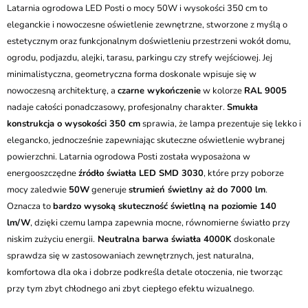
Kurier GLS - 20 zł
Latarnia ogrodowa LED Posti o mocy 50W i wysokości 350 cm to
Przesyłka Gabarytowa - 35 zł
eleganckie i nowoczesne oświetlenie zewnętrzne, stworzone z myślą o
estetycznym oraz funkcjonalnym doświetleniu przestrzeni wokół domu,
ogrodu, podjazdu, alejki, tarasu, parkingu czy strefy wejściowej. Jej
minimalistyczna, geometryczna forma doskonale wpisuje się w
nowoczesną architekturę, a
czarne wykończenie
w kolorze
RAL 9005
nadaje całości ponadczasowy, profesjonalny charakter.
Smukła
konstrukcja o wysokości 350 cm
sprawia, że lampa prezentuje się lekko i
elegancko, jednocześnie zapewniając skuteczne oświetlenie wybranej
powierzchni. Latarnia ogrodowa Posti została wyposażona w
energooszczędne
źródło światła LED SMD 3030
, które przy poborze
mocy zaledwie
50W
generuje
strumień świetlny aż do 7000 lm
.
Oznacza to
bardzo wysoką skuteczność świetlną na poziomie 140
lm/W
, dzięki czemu lampa zapewnia mocne, równomierne światło przy
niskim zużyciu energii.
Neutralna barwa światła 4000K
doskonale
sprawdza się w zastosowaniach zewnętrznych, jest naturalna,
komfortowa dla oka i dobrze podkreśla detale otoczenia, nie tworząc
przy tym zbyt chłodnego ani zbyt ciepłego efektu wizualnego.