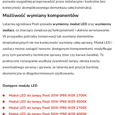
pozwala wygodniej przeprowadzić prace instalacyjne i kontrolne bez
konieczności skomplikowanego demontażu całej konstrukcji.
Możliwość wymiany komponentów
Latarnia ogrodowa Posti posiada
wymienny moduł LED
oraz
wymienny
zasilacz
, co znacząco zwiększa jej funkcjonalność i ułatwia serwisowanie.
W przypadku potrzeby konserwacji lub wymiany elementów
eksploatacyjnych nie ma konieczności wymiany całej oprawy. Moduł LED i
zasilacz można zastąpić nowymi, dostępnymi komponentami, modyfikując
przy tym parametry techniczne oprawy (moc czy barwa światła). To
praktyczne rozwiązanie wydłuża żywotność lampy, obniża koszty
ewentualnego serwisu i sprawia, że latarnia jest jeszcze bardziej
ekonomiczna w długoterminowym użytkowaniu.
Dostępne moduły LED
Moduł LED do lampy Posti 30W IP66 IK09 2700K
Moduł LED do lampy Posti 30W IP66 IK09 4000K
Moduł LED do lampy Posti 50W IP66 IK09 2700K
Moduł LED do lampy Posti 50W IP66 IK09 4000K