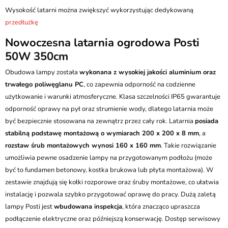
Wysokość latarni można zwiększyć wykorzystując dedykowaną
przedłużkę
Nowoczesna latarnia ogrodowa Posti
50W 350cm
Obudowa lampy została
wykonana z wysokiej jakości aluminium oraz
trwałego poliwęglanu PC
, co zapewnia odporność na codzienne
użytkowanie i warunki atmosferyczne. Klasa szczelności IP65 gwarantuje
odporność oprawy na pył oraz strumienie wody, dlatego latarnia może
być bezpiecznie stosowana na zewnątrz przez cały rok. Latarnia
posiada
stabilną podstawę montażową o wymiarach 200 x 200 x 8 mm
, a
rozstaw śrub montażowych wynosi 160 x 160 mm
. Takie rozwiązanie
umożliwia pewne osadzenie lampy na przygotowanym podłożu (może
być to fundamen betonowy, kostka brukowa lub płyta montażowa). W
zestawie znajdują się kołki rozporowe oraz śruby montażowe, co ułatwia
instalację i pozwala szybko przygotować oprawę do pracy. Dużą zaletą
lampy Posti jest
wbudowana inspekcja
, która znacząco upraszcza
podłączenie elektryczne oraz późniejszą konserwację. Dostęp serwisowy