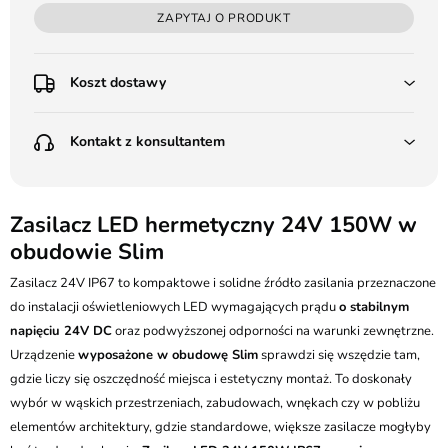
ZAPYTAJ O PRODUKT
Koszt dostawy
Przedpłata:
Kontakt z konsultantem
Poczta Polska Kurier 48H - 11 zł
Kurier GLS - 15 zł
Przesyłka Gabarytowa - 30 zł
LEDSTYL.pl
Darmowa dostawa już od 500 zł
Batalionów Chłopskich 12, 94-058 Łódź
Zasilacz LED hermetyczny 24V 150W w
(od 1000 zł dla gabarytów, nie dotyczy produktów 3m)
obudowie Slim
506 336 320
Pobranie:
Zasilacz 24V IP67 to kompaktowe i solidne źródło zasilania przeznaczone
Poczta Polska Kurier 48H - 16 zł
kontakt@ledstyl.pl
Kurier GLS - 20 zł
do instalacji oświetleniowych LED wymagających prądu
o stabilnym
Przesyłka Gabarytowa - 35 zł
napięciu 24V DC
oraz podwyższonej odporności na warunki zewnętrzne.
Urządzenie
wyposażone w obudowę Slim
sprawdzi się wszędzie tam,
gdzie liczy się oszczędność miejsca i estetyczny montaż. To doskonały
wybór w wąskich przestrzeniach, zabudowach, wnękach czy w pobliżu
elementów architektury, gdzie standardowe, większe zasilacze mogłyby