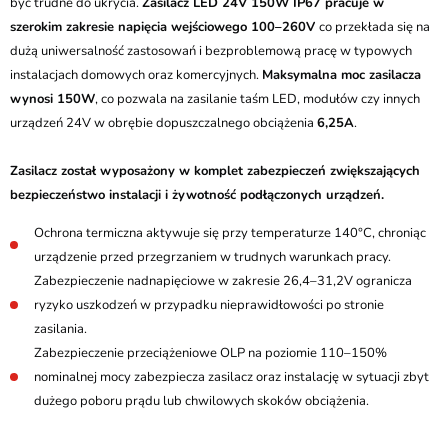
być trudne do ukrycia.
Zasilacz LED 24V 150W IP67 pracuje w
szerokim zakresie napięcia wejściowego 100–260V
co przekłada się na
dużą uniwersalność zastosowań i bezproblemową pracę w typowych
instalacjach domowych oraz komercyjnych.
Maksymalna moc zasilacza
wynosi 150W
, co pozwala na zasilanie taśm LED, modułów czy innych
urządzeń 24V w obrębie dopuszczalnego obciążenia
6,25A
.
Zasilacz został wyposażony w komplet zabezpieczeń zwiększających
bezpieczeństwo instalacji i żywotność podłączonych urządzeń.
Ochrona termiczna aktywuje się przy temperaturze 140°C, chroniąc
urządzenie przed przegrzaniem w trudnych warunkach pracy.
Zabezpieczenie nadnapięciowe w zakresie 26,4–31,2V ogranicza
ryzyko uszkodzeń w przypadku nieprawidłowości po stronie
zasilania.
Zabezpieczenie przeciążeniowe OLP na poziomie 110–150%
nominalnej mocy zabezpiecza zasilacz oraz instalację w sytuacji zbyt
dużego poboru prądu lub chwilowych skoków obciążenia.