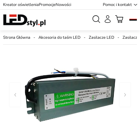
Kreator oświetlenia
Promocje
Nowości
Pomoc i kontakt
Strona Główna
Akcesoria do taśm LED
Zasilacze LED
Zasilacz